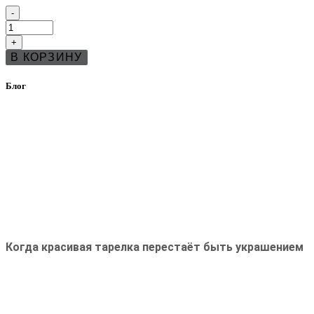
Количество
-
товара
Конфетница
+
Блю
В КОРЗИНУ
Вальбелла
(Blue
Valbella)
Блог
Когда красивая тарелка перестаёт быть украшением