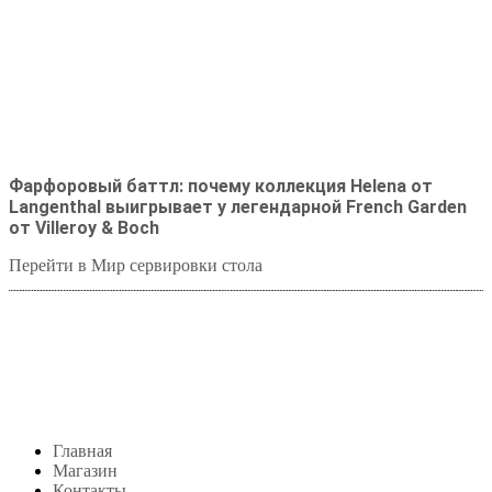
Фарфоровый баттл: почему коллекция Helena от
Langenthal выигрывает у легендарной French Garden
от Villeroy & Boch
Перейти в Мир сервировки стола
Студия посуды Lekon
+7 (999) 878-39-69
lekonstudio@gmail.com
Адрес: Москва,
м. Сокольники, Колодезный переулок, дом 3
Меню
Главная
Магазин
Контакты