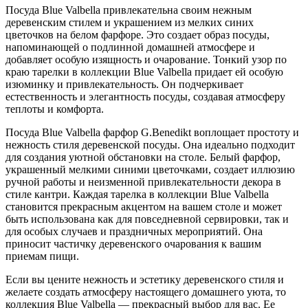
Посуда Blue Valbella привлекательна своим нежным
деревенским стилем и украшением из мелких синих
цветочков на белом фарфоре. Это создает образ посуды,
напоминающей о подлинной домашней атмосфере и
добавляет особую изящность и очарование. Тонкий узор по
краю тарелки в коллекции Blue Valbella придает ей особую
изюминку и привлекательность. Он подчеркивает
естественность и элегантность посуды, создавая атмосферу
теплоты и комфорта.
Посуда Blue Valbella фарфор G.Benedikt воплощает простоту и
нежность стиля деревенской посуды. Она идеально подходит
для создания уютной обстановки на столе. Белый фарфор,
украшенный мелкими синими цветочками, создает иллюзию
ручной работы и неизменной привлекательности декора в
стиле кантри. Каждая тарелка в коллекции Blue Valbella
становится прекрасным акцентом на вашем столе и может
быть использована как для повседневной сервировки, так и
для особых случаев и праздничных мероприятий. Она
приносит частичку деревенского очарования к вашим
приемам пищи.
Если вы цените нежность и эстетику деревенского стиля и
желаете создать атмосферу настоящего домашнего уюта, то
коллекция Blue Valbella — прекрасный выбор для вас. Ее