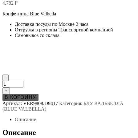
4,782
₽
Конфетница Blue Valbella
Доставка посуды по Москве 2 часа
Отгрузка в регионы Транспортной компанией
Самовывоз со склада
Количество
-
товара
Конфетница
+
Блю
В КОРЗИНУ
Вальбелла
Артикул:
VER9808.D9417
Категория:
БЛУ ВАЛЬБЕЛЛА
(Blue
(BLUE VALBELLA)
Valbella)
Описание
Описание