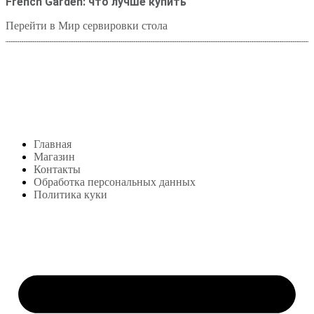
French Garden: что лучше купить
Перейти в Мир сервировки стола
Студия посуды Lekon
+7 (999) 878-39-69
lekonstudio@gmail.com
Адрес: Москва,
м. Сокольники, Колодезный переулок, дом 3
Меню
Главная
Магазин
Контакты
Обработка персональных данных
Политика куки