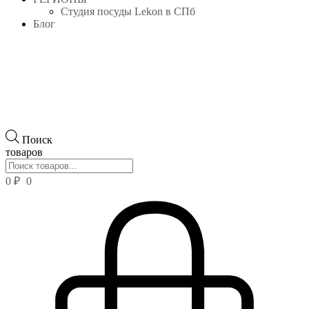
Студия посуды Lekon в СПб
Блог
Поиск
товаров
0
₽
0