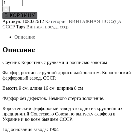
товара
Соусник
+
Коростень
В КОРЗИНУ
с
Артикул:
108032612
Категория:
ВИНТАЖНАЯ ПОСУДА
ручками
СССР
Tags
Винтаж
,
посуда ссср
и
росписью
Описание
золотом
Описание
Соусник Коростень с ручками и росписью золотом
Фарфор, роспись с ручной дорисовкой золотом. Коростенский
фарфоровый завод, СССР.
Высота 9 см, длина 16 см, ширина 8 см
Фарфор без дефектов. Немного стёрто золочение.
Коростенский фарфоровый завод это одно из крупнейших
предприятий Советского Союза по выпуску фарфора в
Украине и во всём бывшем СССР.
Год основания завода: 1904