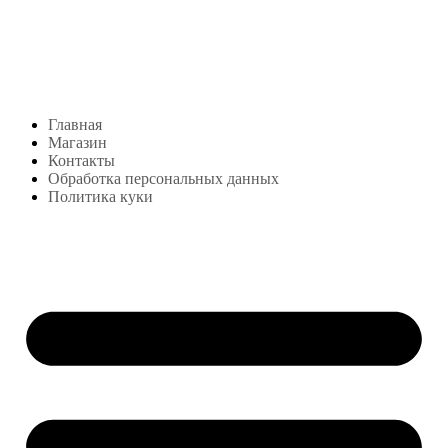
Студия посуды Lekon
+7 (999) 878-39-69
lekonstudio@gmail.com
Адрес: Москва,
м. Сокольники, Колодезный переулок, дом 3
Меню
Главная
Магазин
Контакты
Обработка персональных данных
Политика куки