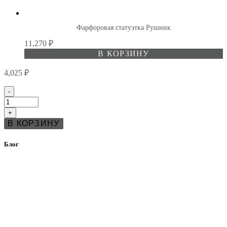
Фарфоровая статуэтка Рушник
11,270
₽
В КОРЗИНУ
4,025
₽
Количество
-
товара
Соусник
+
Коростень
В КОРЗИНУ
с
ручками
и
Блог
росписью
золотом