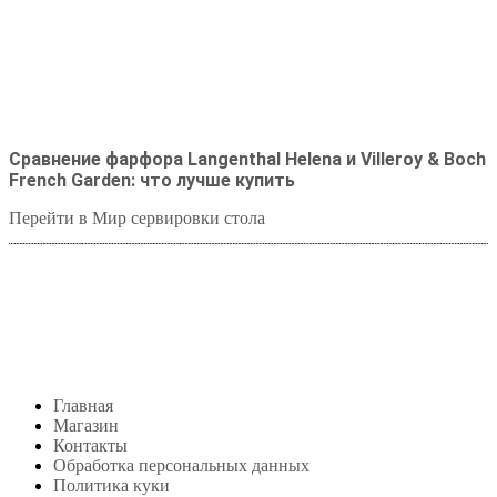
Сравнение фарфора Langenthal Helena и Villeroy & Boch
French Garden: что лучше купить
Перейти в Мир сервировки стола
Студия посуды Lekon
+7 (999) 878-39-69
lekonstudio@gmail.com
Адрес: Москва,
м. Сокольники, Колодезный переулок, дом 3
Меню
Главная
Магазин
Контакты
Обработка персональных данных
Политика куки