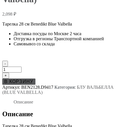
2,098
₽
Тарелка 28 см Benedikt Blue Valbella
Доставка посуды по Москве 2 часа
Отгрузка в регионы Транспортной компанией
Самовывоз со склада
Количество
-
товара
Тарелка
+
28
В КОРЗИНУ
см
Артикул:
BEN2128.D9417
Категория:
БЛУ ВАЛЬБЕЛЛА
Бенедикт
(BLUE VALBELLA)
Блю
Вальбелла
Описание
(Benedikt
Blue
Описание
Valbella)
Тарелка 28 см Benedikt Blue Valbella