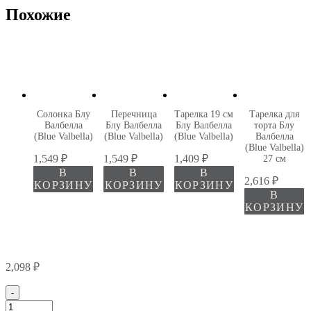
Похожие
Солонка Блу
Перечница
Тарелка 19 см
Тарелка для
Валбелла
Блу Валбелла
Блу Валбелла
торта Блу
(Blue Valbella)
(Blue Valbella)
(Blue Valbella)
Валбелла
(Blue Valbella)
1,549
₽
1,549
₽
1,409
₽
27 см
В
В
В
2,616
₽
КОРЗИНУ
КОРЗИНУ
КОРЗИНУ
В
КОРЗИНУ
2,098
₽
Количество
-
товара