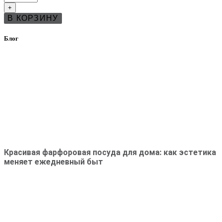
Тарелка
+
28
В КОРЗИНУ
см
Бенедикт
Блю
Блог
Вальбелла
(Benedikt
Blue
Valbella)
Красивая фарфоровая посуда для дома: как эстетика
меняет ежедневный быт