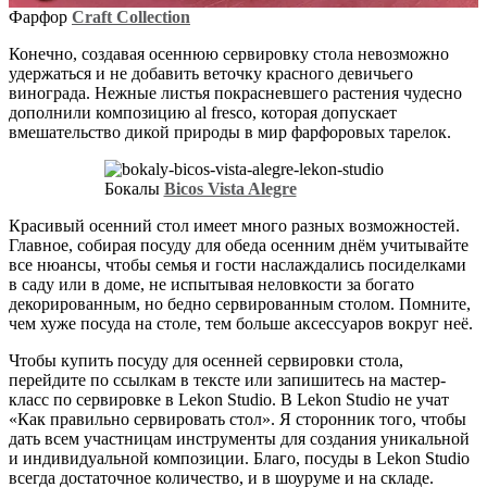
Фарфор
Craft Collection
Конечно, создавая осеннюю сервировку стола невозможно
удержаться и не добавить веточку красного девичьего
винограда. Нежные листья покрасневшего растения чудесно
дополнили композицию al fresco, которая допускает
вмешательство дикой природы в мир фарфоровых тарелок.
Бокалы
Bicos Vista Alegre
Красивый осенний стол имеет много разных возможностей.
Главное, собирая посуду для обеда осенним днём учитывайте
все нюансы, чтобы семья и гости наслаждались посиделками
в саду или в доме, не испытывая неловкости за богато
декорированным, но бедно сервированным столом. Помните,
чем хуже посуда на столе, тем больше аксессуаров вокруг неё.
Чтобы купить посуду для осенней сервировки стола,
перейдите по ссылкам в тексте или запишитесь на мастер-
класс по сервировке в Lekon Studio. В Lekon Studio не учат
«Как правильно сервировать стол». Я сторонник того, чтобы
дать всем участницам инструменты для создания уникальной
и индивидуальной композиции. Благо, посуды в Lekon Studio
всегда достаточное количество, и в шоуруме и на складе.