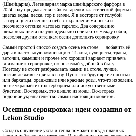
(Швейцария). Легендарная марка швейцарского фарфора в
2024 году предлагает хозяйкам тарелки классической формы в
цветах воды, песка, гор и земли. Я в восторге от голубой
глазури цвета осеннего неба с вкраплениями песка и
песочного оттенка матовых тарелок. Два совершенно
шикарных цвета посуды идеально сочетаются между собой,
позволяя другим оттенкам осени дополнять сервировку.
Самый простой способ создать осень на столе — добавить её
дары в настольную композицию. Тыквы, сухоцветы, травы,
веточки, камешки и прочее это хороший вариант привлечь
внимание к сервировке, но не самый удобный в быту.
Поэтому не стоит разбрасывать камни на столе, лучше,
поставьте живые цвета в вазу. Пусть это будут яркие ноготки
или бархатцы, оранжевые или красные розы, что-то из зелени,
но не украшайте стол гербарием или искусственными
букетами. Во-первых, это вышло из моды. Во-вторых,
подобное украшательство самый настоящий моветон.
Осенняя сервировка: идеи создания от
Lekon Studio
Создать ощущение уюта и тепла поможет посуда плавных
форм и нейтральных оттенков. И, выбранная мною коллекция