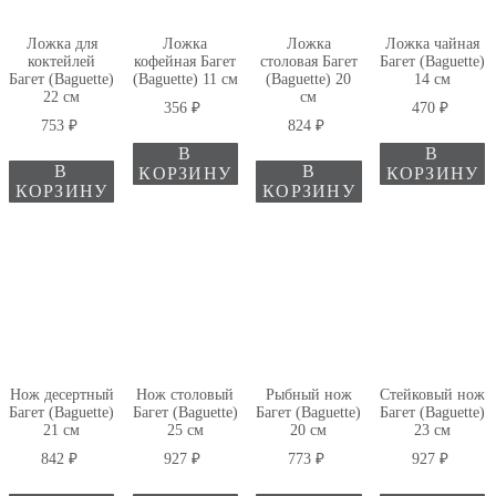
Ложка для
Ложка
Ложка
Ложка чайная
коктейлей
кофейная Багет
столовая Багет
Багет (Baguette)
Багет (Baguette)
(Baguette) 11 см
(Baguette) 20
14 см
22 см
см
356
₽
470
₽
753
₽
824
₽
В
В
В
В
КОРЗИНУ
КОРЗИНУ
КОРЗИНУ
КОРЗИНУ
Нож десертный
Нож столовый
Рыбный нож
Стейковый нож
Багет (Baguette)
Багет (Baguette)
Багет (Baguette)
Багет (Baguette)
21 см
25 см
20 см
23 см
842
₽
927
₽
773
₽
927
₽