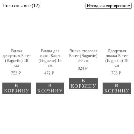
Показаны все (12)
Вилка
Вилка для
Вилка столовая
Десертная
десертная Багет
торта Багет
Багет (Baguette)
ложка Багет
(Baguette) 18
(Baguette) 15
20 см
(Baguette) 18
см
см
см
824
₽
753
₽
472
₽
753
₽
В
В
В
В
КОРЗИНУ
КОРЗИНУ
КОРЗИНУ
КОРЗИНУ