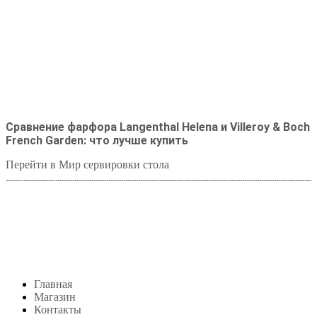
Сравнение фарфора Langenthal Helena и Villeroy & Boch
French Garden: что лучше купить
Перейти в Мир сервировки стола
Студия посуды Lekon
+7 (999) 878-39-69
lekonstudio@gmail.com
Адрес: Москва,
м. Сокольники, Колодезный переулок, дом 3
Меню
Главная
Магазин
Контакты