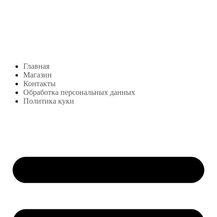
Студия посуды Lekon
+7 (999) 878-39-69
lekonstudio@gmail.com
Адрес: Москва,
м. Сокольники, Колодезный переулок, дом 3
Меню
Главная
Магазин
Контакты
Обработка персональных данных
Политика куки