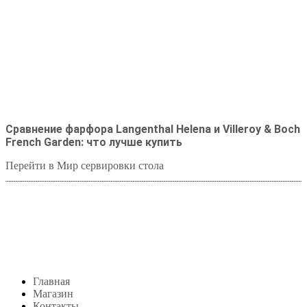
Сравнение фарфора Langenthal Helena и Villeroy & Boch
French Garden: что лучше купить
Перейти в Мир сервировки стола
Студия посуды Lekon
+7 (999) 878-39-69
lekonstudio@gmail.com
Адрес: Москва,
м. Сокольники, Колодезный переулок, дом 3
Меню
Главная
Магазин
Контакты