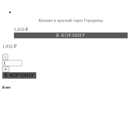
Кувшин в красный горох Городница
1,610
₽
В КОРЗИНУ
1,932
₽
Количество
-
товара
Молочник
+
Барановка
В КОРЗИНУ
Бутон
СССР
Блог