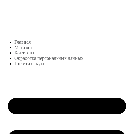
Студия посуды Lekon
+7 (999) 878-39-69
lekonstudio@gmail.com
Адрес: Москва,
м. Сокольники, Колодезный переулок, дом 3
Меню
Главная
Магазин
Контакты
Обработка персональных данных
Политика куки