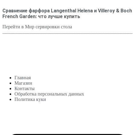
Сравнение фарфора Langenthal Helena и Villeroy & Boch
French Garden: что лучше купить
Перейти в Мир сервировки стола
Студия посуды Lekon
+7 (999) 878-39-69
lekonstudio@gmail.com
Адрес: Москва,
м. Сокольники, Колодезный переулок, дом 3
Меню
Главная
Магазин
Контакты
Обработка персональных данных
Политика куки