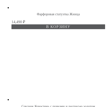
Фарфоровая статуэтка Жница
14,490
₽
В КОРЗИНУ
Соусник Коростень с ручками и росписью золотом