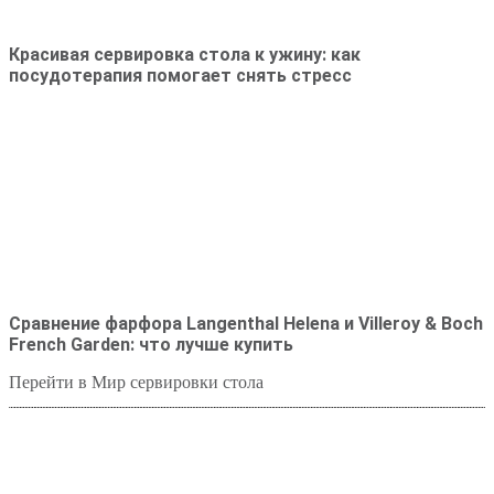
Красивая сервировка стола к ужину: как
посудотерапия помогает снять стресс
Сравнение фарфора Langenthal Helena и Villeroy & Boch
French Garden: что лучше купить
Перейти в Мир сервировки стола
Студия посуды Lekon
+7 (999) 878-39-69
lekonstudio@gmail.com
Адрес: Москва,