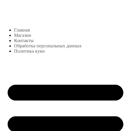
+7 (999) 878-39-69
lekonstudio@gmail.com
Адрес: Москва,
м. Сокольники, Колодезный переулок, дом 3
Меню
Главная
Магазин
Контакты
Обработка персональных данных
Политика куки