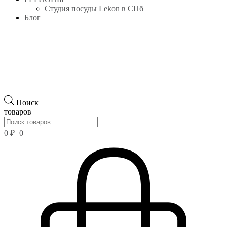
Студия посуды Lekon в СПб
Блог
Поиск
товаров
0
₽
0