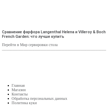
Сравнение фарфора Langenthal Helena и Villeroy & Boch
French Garden: что лучше купить
Перейти в Мир сервировки стола
Студия посуды Lekon
+7 (999) 878-39-69
lekonstudio@gmail.com
Адрес: Москва,
м. Сокольники, Колодезный переулок, дом 3
Меню
Главная
Магазин
Контакты
Обработка персональных данных
Политика куки