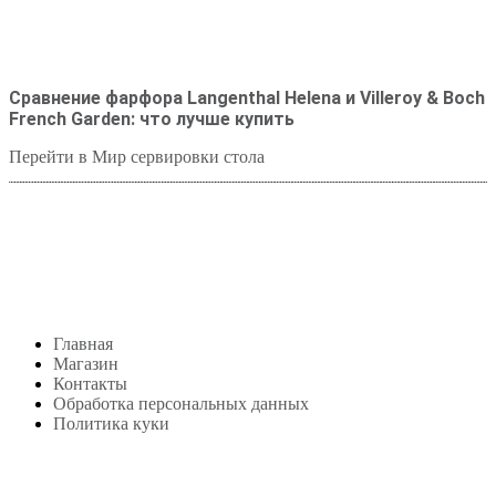
Сравнение фарфора Langenthal Helena и Villeroy & Boch
French Garden: что лучше купить
Перейти в Мир сервировки стола
Студия посуды Lekon
+7 (999) 878-39-69
lekonstudio@gmail.com
Адрес: Москва,
м. Сокольники, Колодезный переулок, дом 3
Меню
Главная
Магазин
Контакты
Обработка персональных данных
Политика куки