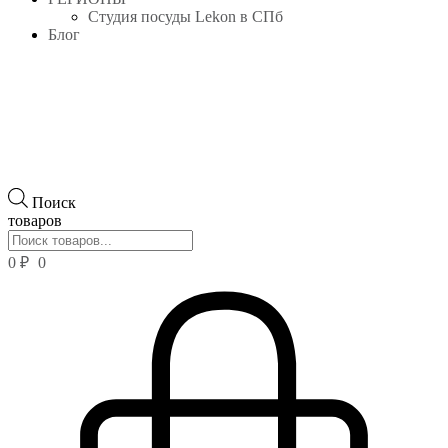
Студия посуды Lekon в СПб
Блог
Поиск
товаров
0
₽
0