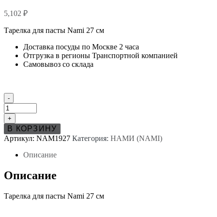
5,102
₽
Тарелка для пасты Nami 27 см
Доставка посуды по Москве 2 часа
Отгрузка в регионы Транспортной компанией
Самовывоз со склада
Количество
-
товара
Тарелка
+
для
В КОРЗИНУ
пасты
Артикул:
NAM1927
Категория:
НАМИ (NAMI)
Нами
(Nami)
Описание
27
см
Описание
Тарелка для пасты Nami 27 см