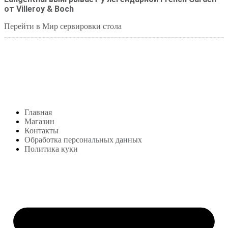
от Villeroy & Boch
Перейти в Мир сервировки стола
Студия посуды Lekon
+7 (999) 878-39-69
lekonstudio@gmail.com
Адрес: Москва,
м. Сокольники, Колодезный переулок, дом 3
Меню
Главная
Магазин
Контакты
Обработка персональных данных
Политика куки