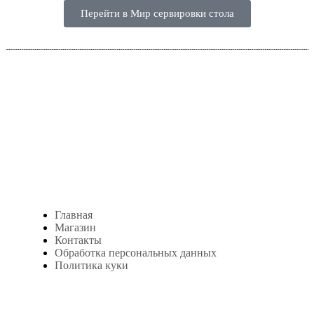
Перейти в Мир сервировки стола
Студия посуды Lekon
+7 (999) 878-39-69
lekonstudio@gmail.com
Адрес:
Москва, м. Сокольники, Колодезный переулок, дом 3
Меню
Главная
Магазин
Контакты
Обработка персональных данных
Политика куки