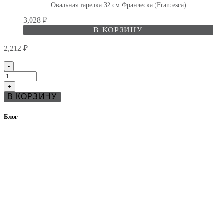
Овальная тарелка 32 см Франческа (Francesca)
3,028
₽
В КОРЗИНУ
2,212
₽
Количество
-
товара
Тарелка
+
овальная
В КОРЗИНУ
28
см
Франческа
Блог
(Francesca)