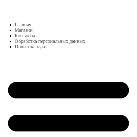
+7 (999) 878-39-69
lekonstudio@gmail.com
Адрес: Москва,
м. Сокольники, Колодезный переулок, дом 3
Меню
Главная
Магазин
Контакты
Обработка персональных данных
Политика куки