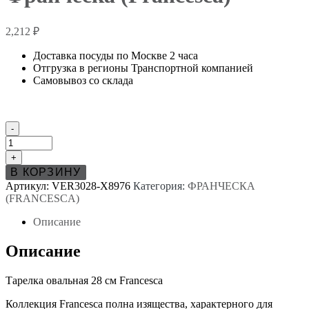
2,212
₽
Доставка посуды по Москве 2 часа
Отгрузка в регионы Транспортной компанией
Самовывоз со склада
Количество
-
товара
Тарелка
+
овальная
В КОРЗИНУ
28
Артикул:
VER3028-X8976
Категория:
ФРАНЧЕСКА
см
(FRANCESCA)
Франческа
(Francesca)
Описание
Описание
Тарелка овальная 28 см Francesca
Коллекция Francesca полна изящества, характерного для