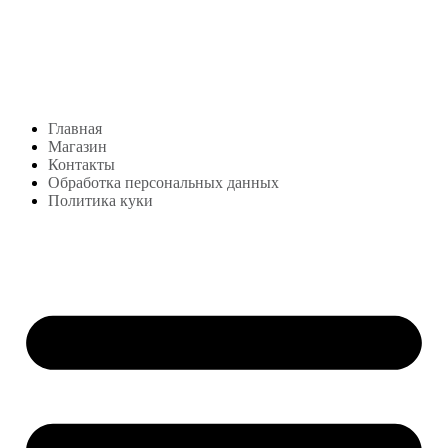
Студия посуды Lekon
+7 (999) 878-39-69
lekonstudio@gmail.com
Адрес: Москва,
м. Сокольники, Колодезный переулок, дом 3
Меню
Главная
Магазин
Контакты
Обработка персональных данных
Политика куки