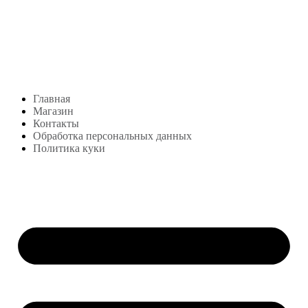
Студия посуды Lekon
+7 (999) 878-39-69
lekonstudio@gmail.com
Адрес: Москва,
м. Сокольники, Колодезный переулок, дом 3
Меню
Главная
Магазин
Контакты
Обработка персональных данных
Политика куки