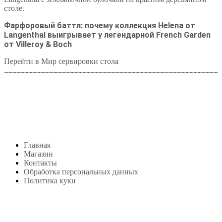
Фарфоровый баттл: почему коллекция Helena от
Langenthal выигрывает у легендарной French Garden
от Villeroy & Boch
Перейти в Мир сервировки стола
Студия посуды Lekon
+7 (999) 878-39-69
lekonstudio@gmail.com
Адрес: Москва,
м. Сокольники, Колодезный переулок, дом 3
Меню
Главная
Магазин
Контакты
Обработка персональных данных
Политика куки