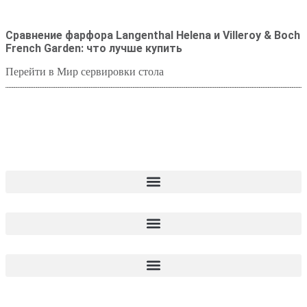
Сравнение фарфора Langenthal Helena и Villeroy & Boch
French Garden: что лучше купить
Перейти в Мир сервировки стола
Студия посуды Lekon
+7 (999) 878-39-69
lekonstudio@gmail.com
Адрес: Москва,
м. Сокольники, Колодезный переулок, дом 3
Меню
Магазин
Блог