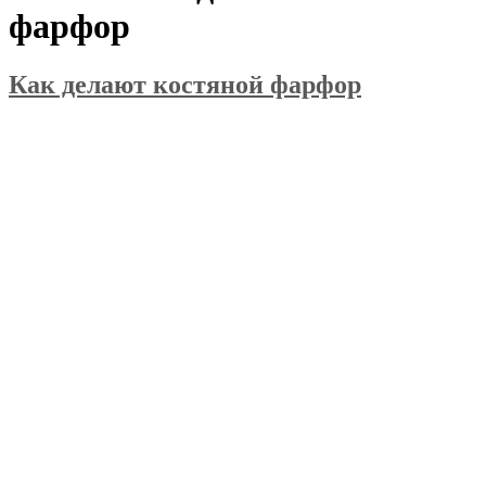
фарфор
Как делают костяной фарфор